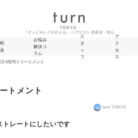
『ずっとキレイを叶える』 ヘアサロン 表参道・青山
ス
ア
お悩み
料
タ
ク
解決コ
金
ッ
セ
ラム
フ
ス
]3.5世代トリートメント
リートメント
turn TOKYO
ストレートにしたいです