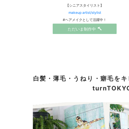
【シニアスタイリスト】
makeup artist/stylist
#ヘアメイクとして活躍中！
ただいま制作中
白髪・薄毛・うねり・癖毛を
turnTO