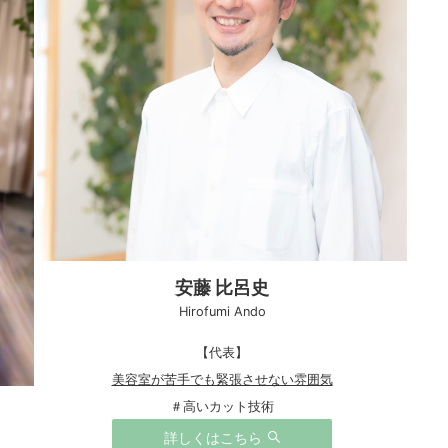
安藤 比呂史
Hirofumi Ando
【代表】
美容室が苦手でも緊張させない雰囲気
＃高いカット技術
詳しくはこちら