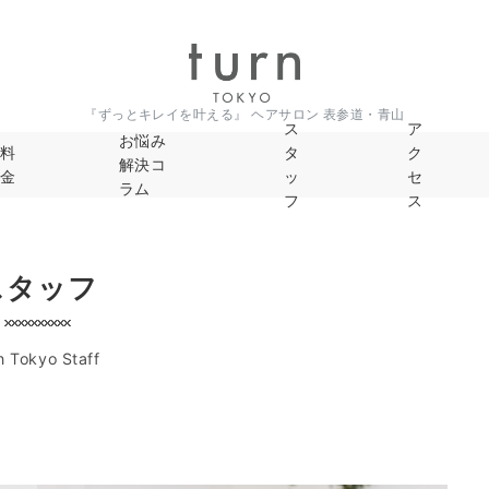
『ずっとキレイを叶える』 ヘアサロン 表参道・青山
ス
ア
お悩み
料
タ
ク
解決コ
金
ッ
セ
ラム
フ
ス
スタッフ
n Tokyo Staff