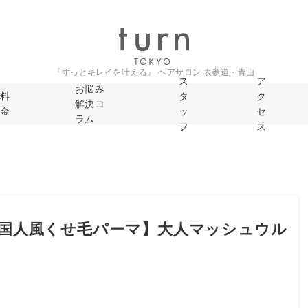
『ずっとキレイを叶える』 ヘアサロン 表参道・青山
ス
ア
お悩み
料
タ
ク
解決コ
金
ッ
セ
ラム
フ
ス
国人風くせ毛パーマ】大人マッシュウル