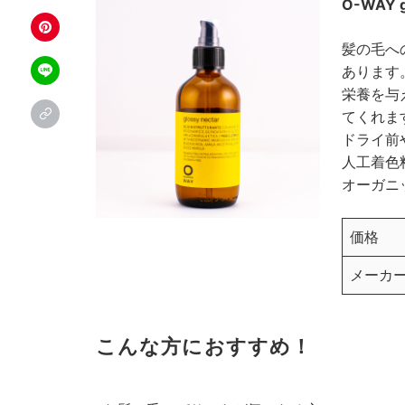
O-WAY g
髪の毛へ
あります
栄養を与
てくれま
ドライ前
人工着色
オーガニ
価格
メーカ
こんな方におすすめ！