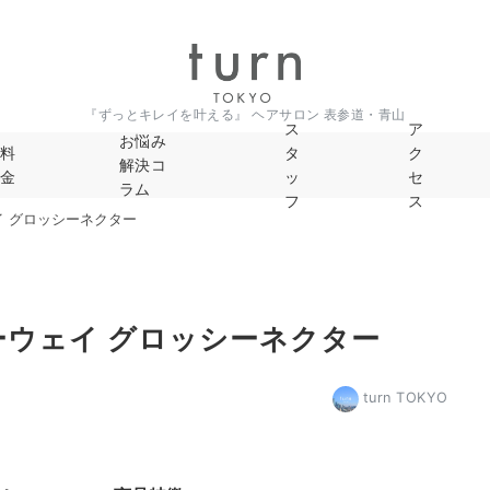
『ずっとキレイを叶える』 ヘアサロン 表参道・青山
ス
ア
お悩み
料
タ
ク
解決コ
金
ッ
セ
ラム
フ
ス
ーウェイ グロッシーネクター
ar オーウェイ グロッシーネクター
turn TOKYO