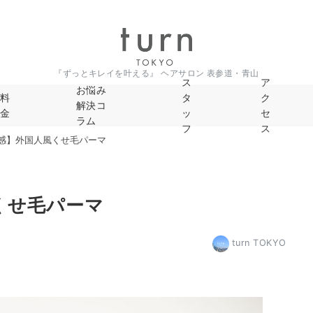
『ずっとキレイを叶える』 ヘアサロン 表参道・青山
ス
ア
お悩み
料
タ
ク
解決コ
金
ッ
セ
ラム
フ
ス
感】外国人風くせ毛パーマ
くせ毛パーマ
turn TOKYO