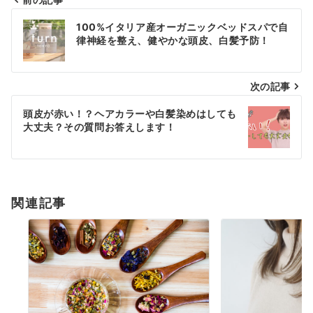
投
100%イタリア産オーガニックベッドスパで自
稿
律神経を整え、健やかな頭皮、白髪予防！
ナ
次の記事
ビ
ゲ
頭皮が赤い！？ヘアカラーや白髪染めはしても
大丈夫？その質問お答えします！
ー
シ
ョ
関連記事
ン